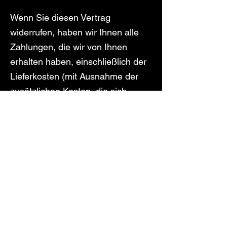
Wenn Sie diesen Vertrag
widerrufen, haben wir Ihnen alle
Zahlungen, die wir von Ihnen
erhalten haben, einschließlich der
Lieferkosten (mit Ausnahme der
zusätzlichen Kosten, die sich
daraus ergeben, dass Sie eine
andere Art der Lieferung als die
von uns angebotene, günstigste
Standardlieferung gewählt haben),
unverzüglich und spätestens
binnen vierzehn Tagen ab dem
Tag zurückzuzahlen, an dem die
Mitteilung über Ihren Widerruf
dieses Vertrags bei uns